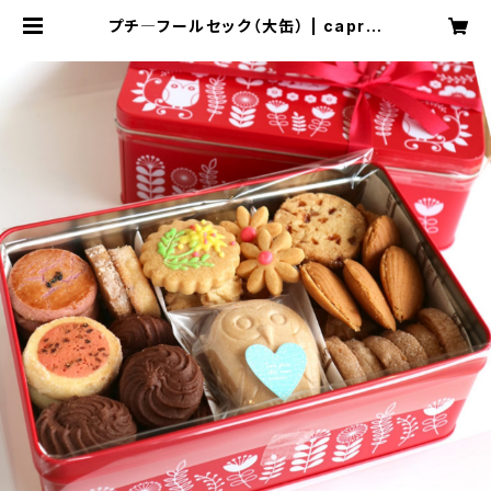
プチ―フールセック（大缶） | capric
escake